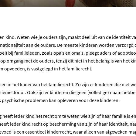
een kind. Weten wie je ouders zijn, maakt deel uit van de identiteit 
 nationaliteit aan de ouders. De meeste kinderen worden verzorgd
oeit bij familieleden, zoals opa’s en oma’s, pleegouders of adoptieo
 op omgang met de ouders, tenzij dit niet in het belang is van het ki
 en opvoeden, is vastgelegd in het familierecht.
n in het kader van het familierecht. Zo zijn er kinderen die niet w
ieme donor. Ook zijn er kinderen die geen (volledige) naam hebben
 als psychische problemen kan opleveren voor deze kinderen.
eeft ieder kind het recht om te weten wie zijn of haar familie is en
ft ieder kind recht op bescherming van zijn of haar identiteit, naa
evoed is een essentieel kinderrecht, waar alleen van afgeweken mag