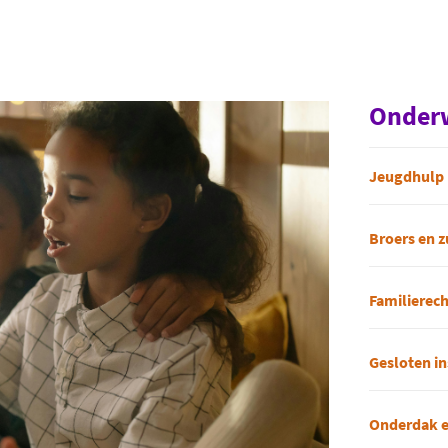
Onderw
Jeugdhulp
Broers en z
Familierech
Gesloten in
Onderdak e