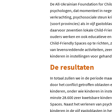
De All-Ukrainian Foundation for Childr
psychologen, dat momenteel in negen
verkrachting, psychosociale steun kri
(soort provincies) als in vijf gasto
daarvoor zeventien lokale Child-Fri
ouders werken en ook educatieve en j
Child-Friendly Spaces op te richten, z
van levensreddende activiteiten, ze
kinderen in instellingen voor gehand
De resultaten
In totaal zullen we in de periode ma
door het conflict getroffen oblasten 
kinderen, onder wie kinderen in ins
minste 28.600 zeer kwetsbare kindere
Spaces. Naast het verlenen van psych
kinderen in de vijf gastoblasten in