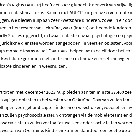
en’s Rights (AUFCR) heeft een stevig landelijk netwerk van vrijwilli
tien oblasten actief is. Samen met AUFCR zorgen we ervoor dat kin
jgen. We bieden hulp aan zeer kwetsbare kinderen, zowel in elf door
blasten in het westen van Oekraïne, waar (intern) ontheemde kinde
endly Spaces opgericht, in twaalf oblasten, waar psychologen en p
uridische diensten worden aangeboden. In veertien oblasten, vooral
ijn mobiele teams actief. Daarnaast helpen we in de elf door het con
er kwetsbare gezinnen met kinderen en delen we voedsel- en hygiën
icapte kinderen en in weeshuizen.
art tot en met december 2023 hulp bieden aan ten minste 37.400 zee
en vijf gastoblasten in het westen van Oekraïne. Daarvan zullen ten
tellingen voor gehandicapte kinderen en weeshuizen, voedsel- en 
n zullen psychosociale steun ontvangen via de mobiele teams en de
osociale steun zullen voetbalfestivals en andere activiteiten wor
 het westen van Oekraïne. Kinderen kunnen daardoor een beetje op 