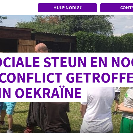
HULP NODIG?
CONT
CIALE STEUN EN N
CONFLICT GETROFF
IN OEKRAÏNE