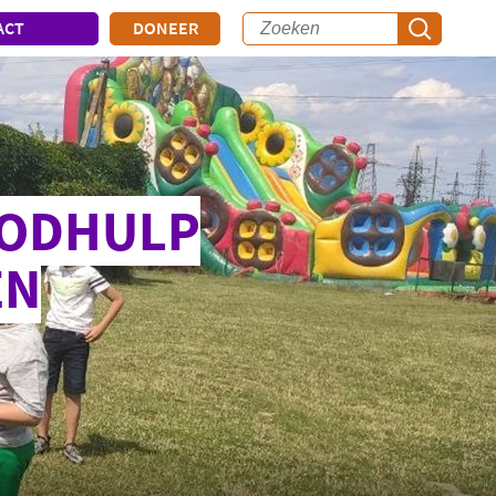
ACT
DONEER
OODHULP
EN