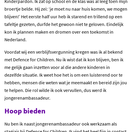
Kinderpardon. Ik zat op school en de klas was al leeg toen mijn
broertje belde. Hij zei: ‘je moet nu naar huis komen, we mogen
blijven!’ Het eerste half uur heb ik starend en trillend op een
tafeltje gezeten, durfde het gewoon niet te geloven. Eindelijk
kon ik plannen maken en dromen over een toekomst in
Nederland.
Voordat wij een verblijfsvergunning kregen was ik al bekend
met Defence for Children. Nu ik wist dat ik kon blijven, ben ik
me gelijk gaan inzetten voor al die andere kinderen in
dezelfde situatie. Ik weet hoe het is om een luisterend oor te
hebben, mensen die weten wat je meemaakt en bereid zijn jou
te helpen. Die rol wilde ik ook vervullen, dus werd ik
jongerenambassadeur.
Hoop bieden
Nu ben ik naast jongerenambassadeur ook werkzaam als
stagiair bij Defence for Children. Ik vind het heel fijn in contact